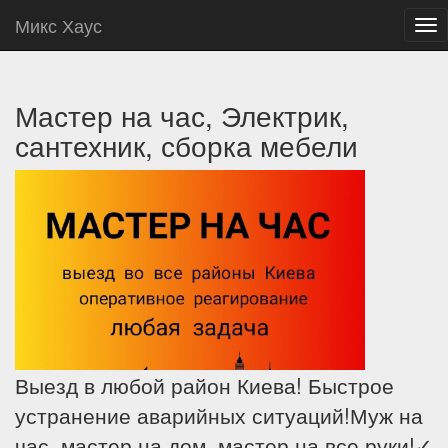
Микс Хаус
Tog
nav
Мастер на час, Электрик,
сантехник, сборка мебели
Выезд в любой район Киева! Быстрое
устранение аварийных ситуаций!Муж на
час, мастер на дом, мастер на все руки!✓